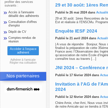
profiter des services
29 et 30 août: 1ères Re
suivants :
Accès à l'annuaire
Publié le 26 mai 2024 dans
Actualit
détaillé des adhérents
29 et 30 août: 1ères Rencontres de l
Consultation d'offres
Est et réalisée à l’ENSCMu. Programm
d'emploi
Enquête IESF 2024
Dépôt de CV
Comptes-rendus de
Publié le 21 avril 2024 dans
Actuali
réunion
| A vous de répondre Bonjour, Nous
finalisé la préparation de cette 35ié
Accéder à l'espace
France avec l’Observatoire des Ingéni
adhérent
qu’association de notre Ecole d’Ingé
connaître tous au travers […]
Adhérer à l'amicale
Régler ma cotisation
JNI 2024 – Conférence 
Nos partenaires
Publié le 17 février 2024 dans
Actua
Invitation à l’AG de l’
2024
Publié le 12 février 2024 dans
Actua
Chère Amie, cher Ami, Nous vous invi
de notre Amicale qui se tiendra à l’