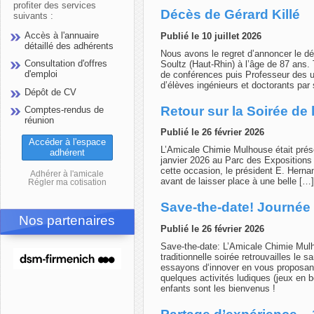
profiter des services
Décès de Gérard Killé
suivants :
Accès à l'annuaire
Publié le 10 juillet 2026
détaillé des adhérents
Nous avons le regret d’annoncer le dé
Consultation d'offres
Soultz (Haut-Rhin) à l’âge de 87 ans.
d'emploi
de conférences puis Professeur des u
d’élèves ingénieurs et doctorants pa
Dépôt de CV
Retour sur la Soirée de
Comptes-rendus de
réunion
Publié le 26 février 2026
Accéder à l'espace
L’Amicale Chimie Mulhouse était prése
adhérent
janvier 2026 au Parc des Expositions
cette occasion, le président E. Hernan
Adhérer à l'amicale
avant de laisser place à une belle […]
Régler ma cotisation
Save-the-date! Journée 
Nos partenaires
Publié le 26 février 2026
Save-the-date: L’Amicale Chimie Mul
traditionnelle soirée retrouvailles le 
essayons d‘innover en vous proposant
quelques activités ludiques (jeux en 
enfants sont les bienvenus !