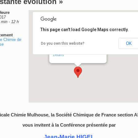
stante évolution »
Heure
017
 min - 12 h
This page can't load Google Maps correctly.
cement
e Chimie de
OK
Do you own this website?
se
Ecole de Chimie de Mulhouse
Ecole de Chimie - Mulhouse
Details
cale Chimie Mulhouse, la Société Chimique de France section A
vous invitent à la Conférence présentée par
Jean-Marie HIGEL