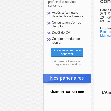
con
profiter des services
suivants :
Date / 
Accès à l'annuaire
24/11/2
détaillé des adhérents
10 h 00
00 min
Consultation d'offres
d'emploi
Empla
Ecole d
Dépôt de CV
Mulhou
Comptes-rendus de
réunion
Accéder à l'espace
adhérent
Adhérer à l'amicale
Régler ma cotisation
Nos partenaires
L’Ami