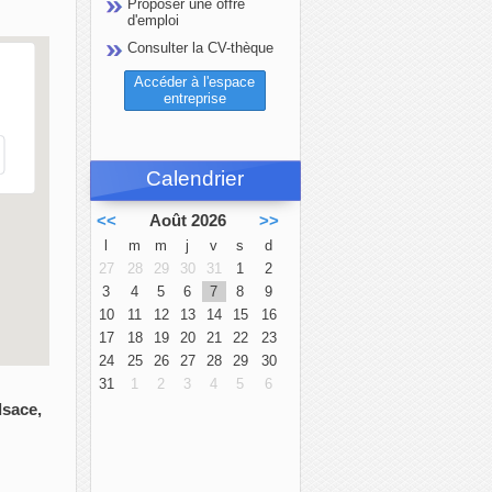
Proposer une offre
d'emploi
Consulter la CV-thèque
Accéder à l'espace
entreprise
Calendrier
<<
Août 2026
>>
l
m
m
j
v
s
d
27
28
29
30
31
1
2
3
4
5
6
7
8
9
10
11
12
13
14
15
16
17
18
19
20
21
22
23
24
25
26
27
28
29
30
31
1
2
3
4
5
6
lsace,