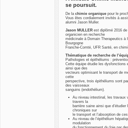
se poursuit.
De la
chimie organique
pour le proch
Vous êtes cordialement invités à assis
alumni Jason Muller.
Jason MULLER
est diplômé 2016 de
organicien en recherche
médicinale à Domain Therapeutics à Il
Bourgogne
Franche-Comté, UFR Santé, en chimie
Thématique de recherche de l’équi
Pathologies et épithéliums : préventi
Cette équipe étudie les dysfonctions 
ainsi que des
vecteurs optimisant le transport de m
cette
perspective, trois épithéliums sont par
des vaisseaux
sanguins (endothélium).
Au niveau intestinal, les travaux v
travers la
barrière saine ainsi que d’étudier
chroniques sur
le transport et l’absorption de ces
Au niveau de l’épithélium hépati
modulation
du fonctionnement du foie par des