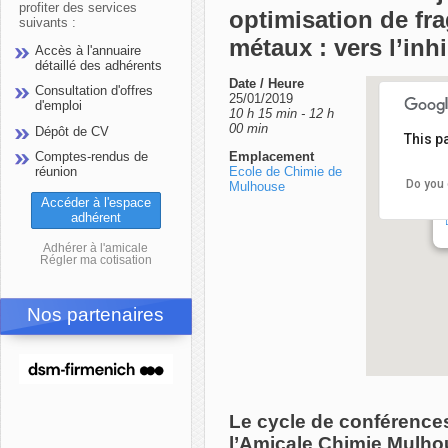
profiter des services
optimisation de fr
suivants :
métaux : vers l’inh
Accès à l'annuaire
détaillé des adhérents
Date / Heure
Consultation d'offres
25/01/2019
d'emploi
10 h 15 min - 12 h
00 min
Dépôt de CV
This p
Comptes-rendus de
Emplacement
réunion
Ecole de Chimie de
Do you 
Mulhouse
Accéder à l'espace
adhérent
Adhérer à l'amicale
Régler ma cotisation
Nos partenaires
Le cycle de conférences
l’Amicale Chimie Mulhou