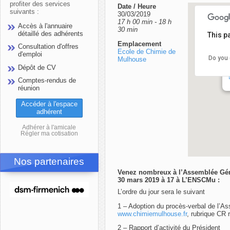
profiter des services
Date / Heure
suivants :
30/03/2019
17 h 00 min - 18 h
Accès à l'annuaire
30 min
détaillé des adhérents
This p
Emplacement
Consultation d'offres
Ecole de Chimie de
d'emploi
Do you 
Mulhouse
Dépôt de CV
Comptes-rendus de
réunion
Accéder à l'espace
adhérent
Adhérer à l'amicale
Régler ma cotisation
Nos partenaires
Venez nombreux à l’Assemblée Géné
30 mars 2019 à 17 à L’ENSCMu :
L’ordre du jour sera le suivant
1 – Adoption du procès-verbal de l’As
www.chimiemulhouse.fr
, rubrique CR
2 – Rapport d’activité du Président