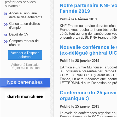
profiter des services
Notre partenaire KNF v
suivants :
l’année 2019
Accès à l'annuaire
détaillé des adhérents
Publié le 6 février 2019
Consultation d'offres
KNF France au service de votre réuss
d'emploi
France vous souhaitent une très bell
côtés tout au long de l’année pour v
Dépôt de CV
ensemble En 2018, KNF France a fêt
Comptes-rendus de
réunion
Nouvelle conférence le 
(ex-délégué général UI
Accéder à l'espace
adhérent
Publié le 28 janvier 2019
Adhérer à l'amicale
L’Amicale Chimie Mulhouse, la Sociét
Régler ma cotisation
la Conférence présentée par Patri
CHIMIE GRAND EST (Gérant de CPICP S
France, un acteur économique inconto
Nos partenaires
LETTERMANN aura l’occasion de prése
Conférence du 25 janvie
organique :)
Publié le 15 janvier 2019
Le cycle de conférences organisé en p
Section Alsace de la SCF se poursuit.