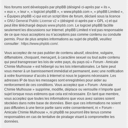
Nos forums sont développés par phpBB (désigné ci-après par « ils »,
« eux », « leur », « logiciel phpBB », « www.phpbb.com », « phpBB Limited »,
« Équipes phpBB ») qui est un script libre de forum, déclaré sous la licence
«
GNU General Public License v2
» (désigné ci-après par « GPL ») et qui
peut être téléchargé depuis
www.phpbb.com
. Le logiciel phpBB facilite
seulement les discussions sur Internet. phpBB Limited n’est pas responsable
de ce que nous acceptons ou n’acceptons pas comme contenu ou conduite
permis. Pour de plus amples informations au sujet de phpBB, veuillez
consulter :
https://www.phpbb.com/
.
Vous acceptez de ne pas publier de contenu abusif, obscène, vulgaire,
diffamatoire, choquant, menaçant, à caractère sexuel ou tout autre contenu
qui peut transgresser les lois de votre pays, du pays où « Forum - Amicale
Chimie Mulhouse » est hébergé ou les lois internationales. Le faire peut
vous mener à un bannissement immédiat et permanent, avec une notification
à votre fournisseur d’accès à Internet si nous le jugeons nécessaire. Les
adresses IP de tous les messages sont enregistrées pour aider au
renforcement de ces conditions. Vous acceptez que « Forum - Amicale
Chimie Mulhouse » supprime, modifie, déplace ou verrouille n’importe quel
sujet lorsque nous estimons que cela est nécessaire. En tant que membre,
vous acceptez que toutes les informations que vous avez saisies soient
stockées dans notre base de données. Bien que ces informations ne soient
pas diffusées à une tierce partie sans votre consentement, ni « Forum -
Amicale Chimie Mulhouse », ni phpBB ne pourront être tenus comme
responsables en cas de tentative de piratage visant à compromettre les
données.