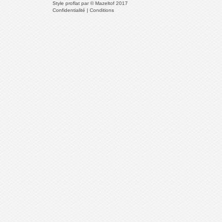
Style
proflat
par ©
Mazeltof
2017
Confidentialité
|
Conditions