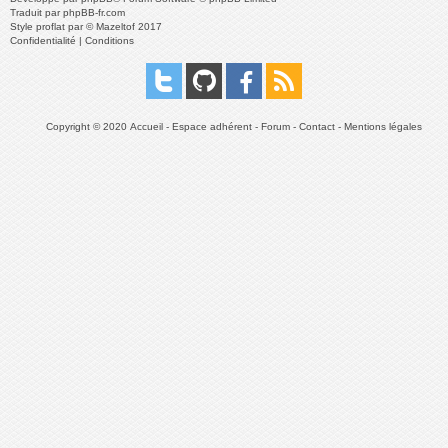
Traduit par
phpBB-fr.com
Style
proflat
par ©
Mazeltof
2017
Confidentialité
|
Conditions
Copyright © 2020
Accueil
-
Espace adhérent
-
Forum
-
Contact
-
Mentions légales